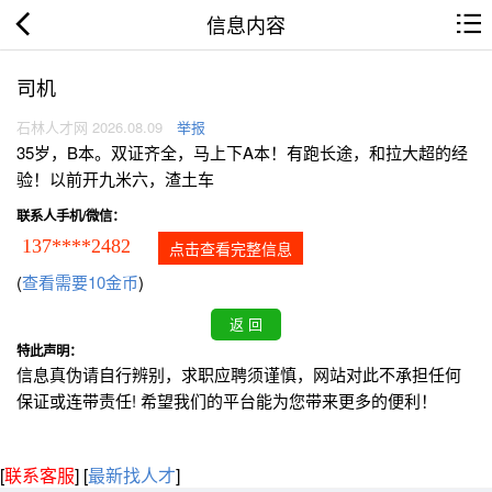
信息内容
司机
石林人才网 2026.08.09
举报
35岁，B本。双证齐全，马上下A本！有跑长途，和拉大超的经
验！以前开九米六，渣土车
联系人手机/微信：
137****2482
点击查看完整信息
(
查看需要10金币
)
特此声明：
信息真伪请自行辨别，求职应聘须谨慎，网站对此不承担任何
保证或连带责任! 希望我们的平台能为您带来更多的便利！
[
联系客服
]
[
最新找人才
]