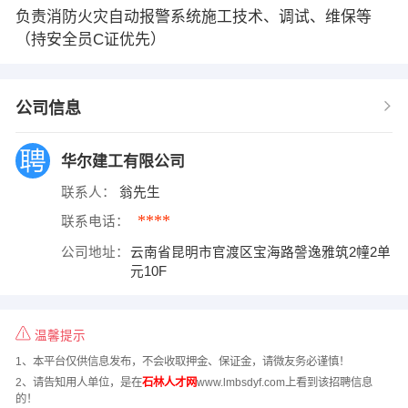
负责消防火灾自动报警系统施工技术、调试、维保等
（持安全员C证优先）
公司信息
华尔建工有限公司
联系人：
翁先生
****
联系电话：
公司地址：
云南省昆明市官渡区宝海路謦逸雅筑2幢2单
元10F
温馨提示
1、本平台仅供信息发布，不会收取押金、保证金，请微友务必谨慎！
2、请告知用人单位，是在
石林人才网
www.lmbsdyf.com上看到该招聘信息
的！