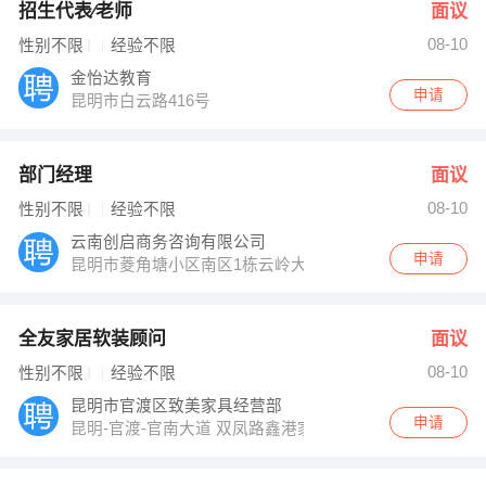
招生代表∕老师
面议
08-10
性别不限
经验不限
金怡达教育
申请
昆明市白云路416号
部门经理
面议
08-10
性别不限
经验不限
云南创启商务咨询有限公司
申请
昆明市菱角塘小区南区1栋云岭大厦裙楼三楼
全友家居软装顾问
面议
08-10
性别不限
经验不限
昆明市官渡区致美家具经营部
申请
昆明-官渡-官南大道 双凤路鑫港家居建材城D1区负一楼