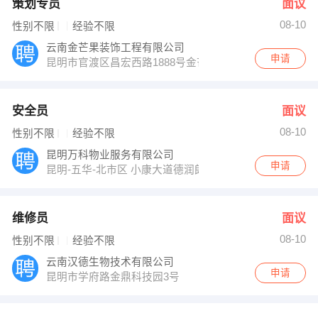
策划专员
面议
08-10
性别不限
经验不限
云南金芒果装饰工程有限公司
申请
昆明市官渡区昌宏西路1888号金芒果设计文化产业园
安全员
面议
08-10
性别不限
经验不限
昆明万科物业服务有限公司
申请
昆明-五华-北市区 小康大道德润朗悦湾A座25楼
维修员
面议
08-10
性别不限
经验不限
云南汉德生物技术有限公司
申请
昆明市学府路金鼎科技园3号